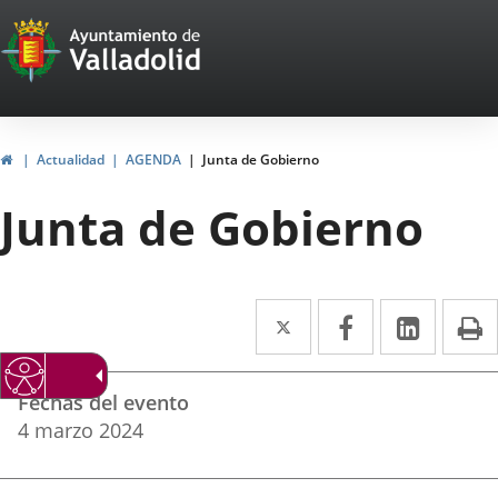
Portal
Saltar al contenido
Web
del
Ayuntamiento
Inicio
Actualidad
AGENDA
Junta de Gobierno
de
Junta de Gobierno
Valladolid
Twitter
Enlace
Facebook
Enlace
Linke
Enlace
I
a
a
a
Datos
una
una
una
Fechas del evento
del
aplicación
aplicación
aplica
4
marzo
2024
evento
externa.
externa.
extern