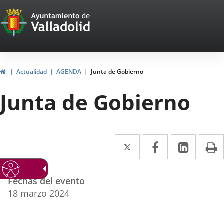
Portal
Saltar al contenido
Web
del
Ayuntamiento
Inicio
Actualidad
AGENDA
Junta de Gobierno
de
Junta de Gobierno
Valladolid
Twitter
Enlace
Facebook
Enlace
Linke
Enlace
I
a
a
a
Datos
una
una
una
Fechas del evento
del
aplicación
aplicación
aplica
18
marzo
2024
evento
externa.
externa.
extern