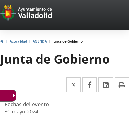
Portal
Web
del
Ayuntamiento
Inicio
Actualidad
AGENDA
Junta de Gobierno
de
Junta de Gobierno
Valladolid
Twitter
Enlace
Facebook
Enlace
Linke
Enlace
I
a
a
a
Datos
una
una
una
Fechas del evento
del
aplicación
aplicación
aplica
30
mayo
2024
evento
externa.
externa.
extern