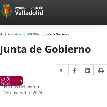
Portal
Saltar al contenido
Web
del
Ayuntamiento
Inicio
Actualidad
AGENDA
Junta de Gobierno
de
Junta de Gobierno
Valladolid
Twitter
Enlace
Facebook
Enlace
Linke
Enlace
I
a
a
a
Datos
una
una
una
Fechas del evento
del
aplicación
aplicación
aplica
18
noviembre
2024
evento
externa.
externa.
extern