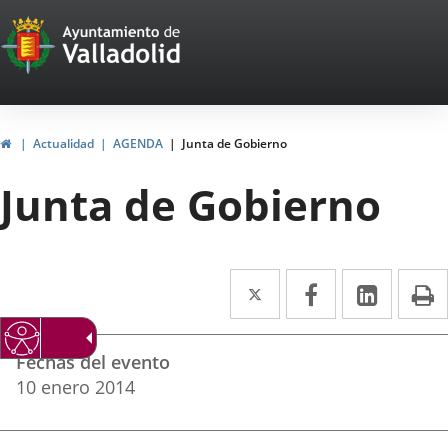
Portal
Saltar al contenido
Web
del
Ayuntamiento
Inicio
Actualidad
AGENDA
Junta de Gobierno
de
Junta de Gobierno
Valladolid
Twitter
Enlace
Facebook
Enlace
Linke
Enlace
I
a
a
a
Datos
una
una
una
Fechas del evento
del
aplicación
aplicación
aplica
10
enero
2014
evento
externa.
externa.
extern