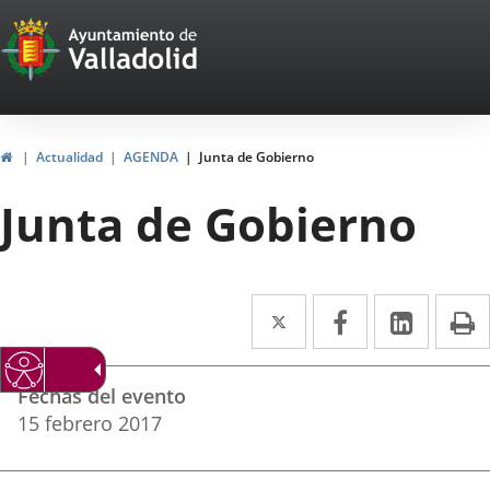
Portal
Saltar al contenido
Web
del
Ayuntamiento
Inicio
Actualidad
AGENDA
Junta de Gobierno
de
Junta de Gobierno
Valladolid
Twitter
Enlace
Facebook
Enlace
Linke
Enlace
I
a
a
a
Datos
una
una
una
Fechas del evento
del
aplicación
aplicación
aplica
15
febrero
2017
evento
externa.
externa.
extern