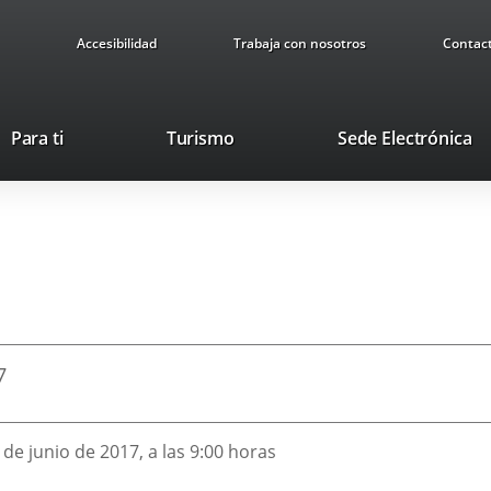
Accesibilidad
Trabaja con nosotros
Contac
Este
En
Para ti
Turismo
Sede Electrónica
enlace
a
se
u
abrirá
ap
en
ex
una
ventana
nueva.
7
 de junio de 2017, a las 9:00 horas