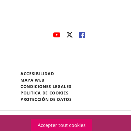
avaHeaderSocial
ENLACE
ENLACE
ENLACE
A
A
A
UNA
UNA
UNA
APLICACIÓN
APLICACIÓN
APLICACIÓN
EXTERNA.
EXTERNA.
EXTERNA.
Menú
ACCESIBILIDAD
Legal
MAPA WEB
Footer
CONDICIONES LEGALES
POLÍTICA DE COOKIES
PROTECCIÓN DE DATOS
Accepter tout cookies