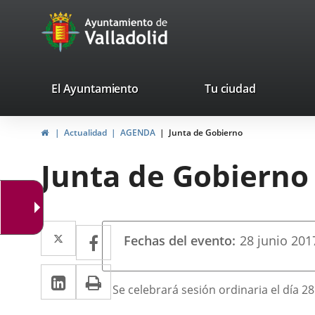
Portal
Saltar al contenido
avaTop
Web
del
Ayuntamiento
valladolid.es
El Ayuntamiento
Tu ciudad
de
Inicio
Actualidad
AGENDA
Junta de Gobierno
Valladolid
Junta de Gobierno
Datos
Twitter
Enlace
Facebook
Enlace
Fechas del evento
28
junio
201
del
a
a
evento
LinkedIn
Enlace
Imprimir
una
una
Descripción
Se celebrará sesión ordinaria el día 28
a
aplicación
aplicación