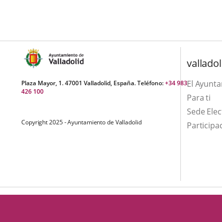
una
externa.
externa.
aplicación
externa.
valladol
El Ayunt
Plaza Mayor, 1. 47001 Valladolid, España. Teléfono:
+34 983
426 100
Para ti
Sede Elec
Copyright 2025 - Ayuntamiento de Valladolid
Participa