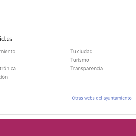
id.es
amiento
Tu ciudad
Este
Turismo
Enlace
enlace
trónica
Transparencia
a
se
ción
una
abrirá
aplicación
en
Otras webs del ayuntamiento
externa.
una
ventana
nueva.