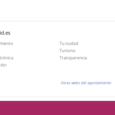
id.es
amiento
Tu ciudad
Este
Turismo
Enlace
enlace
trónica
Transparencia
a
se
ción
una
abrirá
aplicación
en
Otras webs del ayuntamiento
externa.
una
ventana
nueva.