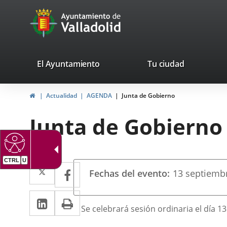
Portal
Saltar al contenido
avaTop
Web
del
Ayuntamiento
valladolid.es
El Ayuntamiento
Tu ciudad
de
Inicio
Actualidad
AGENDA
Junta de Gobierno
Valladolid
Junta de Gobierno
CTRL
U
Datos
Twitter
Enlace
Facebook
Enlace
Fechas del evento
13
septiemb
del
a
a
evento
LinkedIn
Enlace
Imprimir
una
una
Descripción
Se celebrará sesión ordinaria el día 1
a
aplicación
aplicación