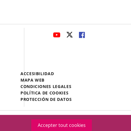
avaHeaderSocial
ENLACE
ENLACE
ENLACE
A
A
A
UNA
UNA
UNA
APLICACIÓN
APLICACIÓN
APLICACIÓN
EXTERNA.
EXTERNA.
EXTERNA.
Menú
ACCESIBILIDAD
Legal
MAPA WEB
Footer
CONDICIONES LEGALES
POLÍTICA DE COOKIES
PROTECCIÓN DE DATOS
Accepter tout cookies