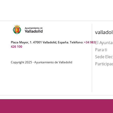
una
externa.
externa.
aplicación
externa.
valladol
El Ayunt
Plaza Mayor, 1. 47001 Valladolid, España. Teléfono:
+34 983
426 100
Para ti
Sede Elec
Copyright 2025 - Ayuntamiento de Valladolid
Participa