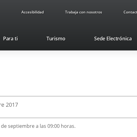
Accesibilidad
Trabaja con nosotros
Contac
Este
En
Para ti
Turismo
Sede Electrónica
enlace
a
se
u
abrirá
ap
en
ex
una
ventana
nueva.
re
2017
3 de septiembre a las 09:00 horas.