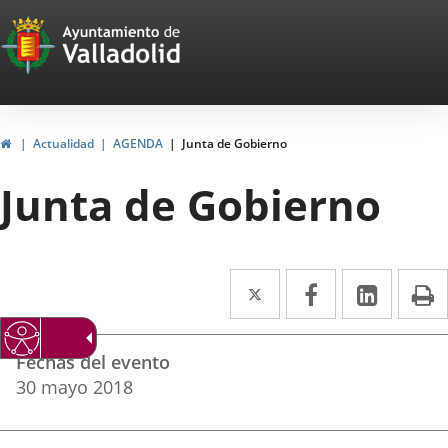
Portal
Saltar al contenido
Web
del
Ayuntamiento
Inicio
Actualidad
AGENDA
Junta de Gobierno
de
Junta de Gobierno
Valladolid
Twitter
Enlace
Facebook
Enlace
Linke
Enlace
I
a
a
a
Datos
una
una
una
Fechas del evento
del
aplicación
aplicación
aplica
30
mayo
2018
evento
externa.
externa.
extern