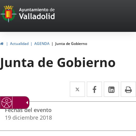
Portal
Saltar al contenido
Web
del
Ayuntamiento
Inicio
Actualidad
AGENDA
Junta de Gobierno
de
Junta de Gobierno
Valladolid
Twitter
Enlace
Facebook
Enlace
Linke
Enlace
I
a
a
a
Datos
una
una
una
Fechas del evento
del
aplicación
aplicación
aplica
19
diciembre
2018
evento
externa.
externa.
extern