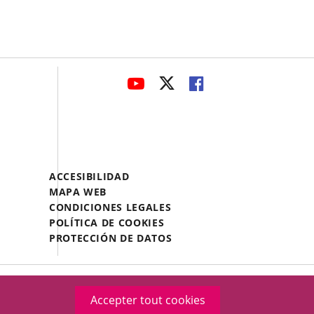
avaHeaderSocial
ENLACE
ENLACE
ENLACE
A
A
A
UNA
UNA
UNA
APLICACIÓN
APLICACIÓN
APLICACIÓN
EXTERNA.
EXTERNA.
EXTERNA.
Menú
ACCESIBILIDAD
Legal
MAPA WEB
Footer
CONDICIONES LEGALES
POLÍTICA DE COOKIES
PROTECCIÓN DE DATOS
Accepter tout cookies