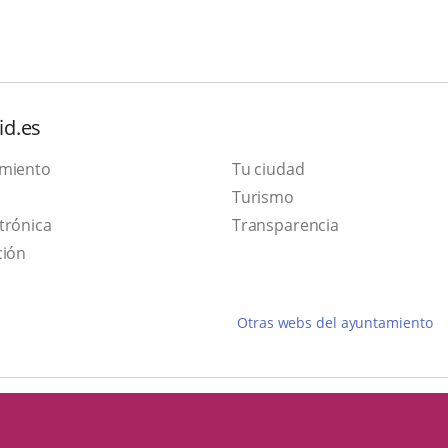
id.es
amiento
Tu ciudad
Este
Turismo
Enlace
enlace
trónica
Transparencia
a
se
ción
una
abrirá
aplicación
en
Otras webs del ayuntamiento
externa.
una
ventana
nueva.