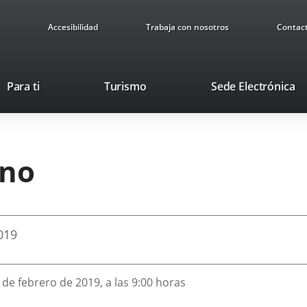
Accesibilidad
Trabaja con nosotros
Contac
Este
En
Para ti
Turismo
Sede Electrónica
enlace
a
se
u
abrirá
ap
en
ex
rno
una
ventana
nueva.
019
 de febrero de 2019, a las 9:00 horas