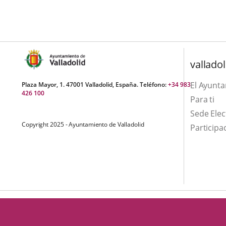
una
externa.
externa.
aplicación
externa.
valladol
El Ayunt
Plaza Mayor, 1. 47001 Valladolid, España. Teléfono:
+34 983
426 100
Para ti
Sede Elec
Copyright 2025 - Ayuntamiento de Valladolid
Participa