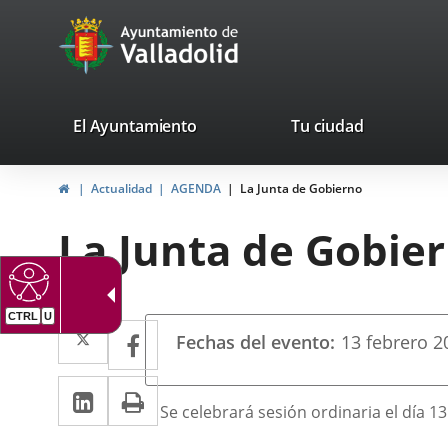
Portal
Saltar al contenido
avaTop
Web
del
Ayuntamiento
valladolid.es
El Ayuntamiento
Tu ciudad
de
Inicio
Actualidad
AGENDA
La Junta de Gobierno
Valladolid
La Junta de Gobie
Datos
Twitter
Enlace
Facebook
Enlace
Fechas del evento
13
febrero
2
del
a
a
evento
LinkedIn
Enlace
Imprimir
una
una
Descripción
Se celebrará sesión ordinaria el día 13
a
aplicación
aplicación