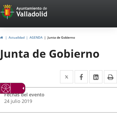
Portal
Saltar al contenido
Web
del
Ayuntamiento
Inicio
Actualidad
AGENDA
Junta de Gobierno
de
Junta de Gobierno
Valladolid
Twitter
Enlace
Facebook
Enlace
Linke
Enlace
I
a
a
a
Datos
una
una
una
Fechas del evento
del
aplicación
aplicación
aplica
24
julio
2019
evento
externa.
externa.
extern