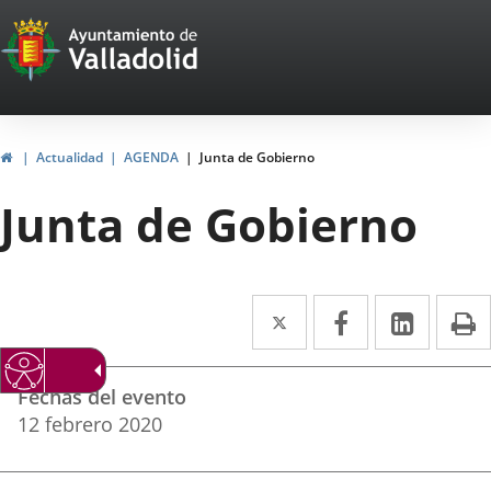
Portal
Saltar al contenido
Web
del
Ayuntamiento
Inicio
Actualidad
AGENDA
Junta de Gobierno
de
Junta de Gobierno
Valladolid
Twitter
Enlace
Facebook
Enlace
Linke
Enlace
I
a
a
a
Datos
una
una
una
Fechas del evento
del
aplicación
aplicación
aplica
12
febrero
2020
evento
externa.
externa.
extern