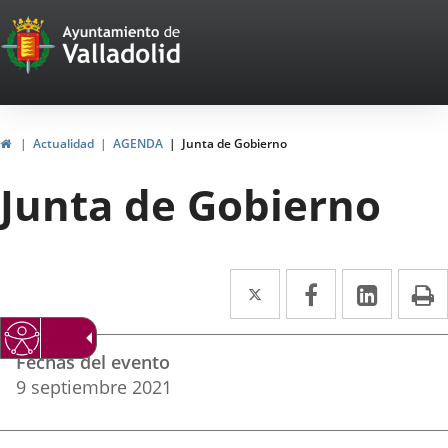
Portal
Saltar al contenido
Web
del
Ayuntamiento
Inicio
Actualidad
AGENDA
Junta de Gobierno
de
Junta de Gobierno
Valladolid
Twitter
Enlace
Facebook
Enlace
Linke
Enlace
I
a
a
a
Datos
una
una
una
Fechas del evento
del
aplicación
aplicación
aplica
9
septiembre
2021
evento
externa.
externa.
extern