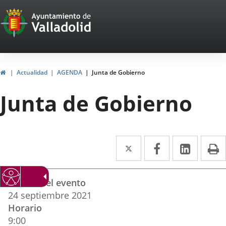
Portal
Saltar al contenido
Web
del
Ayuntamiento
Inicio
Actualidad
AGENDA
Junta de Gobierno
de
Junta de Gobierno
Valladolid
Twitter
Enlace
Facebook
Enlace
Linke
Enlace
I
a
a
a
Datos
una
una
una
Fechas del evento
del
aplicación
aplicación
aplica
24
septiembre
2021
evento
Horario
externa.
externa.
extern
9:00