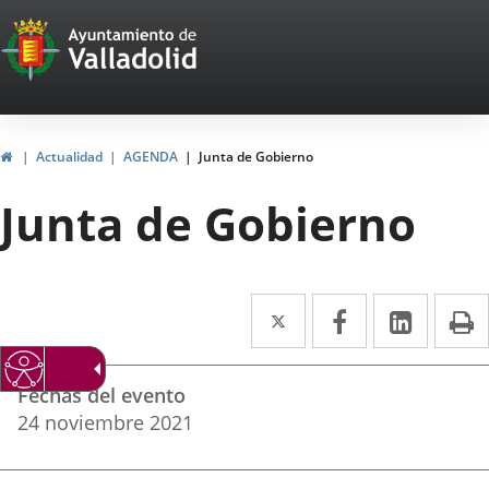
Portal
Saltar al contenido
Web
del
Ayuntamiento
Inicio
Actualidad
AGENDA
Junta de Gobierno
de
Junta de Gobierno
Valladolid
Twitter
Enlace
Facebook
Enlace
Linke
Enlace
I
a
a
a
Datos
una
una
una
Fechas del evento
del
aplicación
aplicación
aplica
24
noviembre
2021
evento
externa.
externa.
extern