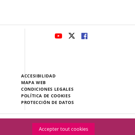
avaHeaderSocial
ENLACE
ENLACE
ENLACE
A
A
A
UNA
UNA
UNA
APLICACIÓN
APLICACIÓN
APLICACIÓN
EXTERNA.
EXTERNA.
EXTERNA.
Menú
ACCESIBILIDAD
Legal
MAPA WEB
Footer
CONDICIONES LEGALES
POLÍTICA DE COOKIES
PROTECCIÓN DE DATOS
Accepter tout cookies