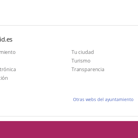
id.es
amiento
Tu ciudad
Este
Turismo
Enlace
enlace
trónica
Transparencia
a
se
ción
una
abrirá
aplicación
en
Otras webs del ayuntamiento
externa.
una
ventana
nueva.