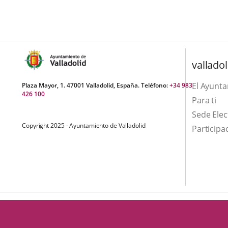
una
externa.
externa.
aplicación
externa.
valladol
El Ayunt
Plaza Mayor, 1. 47001 Valladolid, España. Teléfono:
+34 983
426 100
Para ti
Sede Elec
Copyright 2025 - Ayuntamiento de Valladolid
Participa