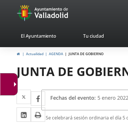
Portal
Saltar al contenido
avaTop
Web
del
Ayuntamiento
valladolid.es
El Ayuntamiento
Tu ciudad
de
Inicio
Actualidad
AGENDA
JUNTA DE GOBIERNO
Valladolid
JUNTA DE GOBIER
Datos
Twitter
Enlace
Facebook
Enlace
Fechas del evento
5
enero
202
del
a
a
evento
LinkedIn
Enlace
Imprimir
una
una
Descripción
Se celebrará sesión ordinaria el día 5
a
aplicación
aplicación