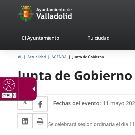
Portal
Saltar al contenido
avaTop
Web
del
Ayuntamiento
valladolid.es
El Ayuntamiento
Tu ciudad
de
Inicio
Actualidad
AGENDA
Junta de Gobierno
Valladolid
Junta de Gobierno
CTRL
U
Datos
Twitter
Enlace
Facebook
Enlace
Fechas del evento
11
mayo
20
del
a
a
evento
LinkedIn
Enlace
Imprimir
una
una
Descripción
Se celebrará sesión ordinaria el día 1
a
aplicación
aplicación