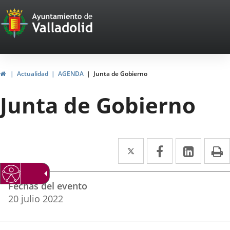
Portal
Saltar al contenido
Web
del
Ayuntamiento
Inicio
Actualidad
AGENDA
Junta de Gobierno
de
Junta de Gobierno
Valladolid
Twitter
Enlace
Facebook
Enlace
Linke
Enlace
I
a
a
a
Datos
una
una
una
Fechas del evento
del
aplicación
aplicación
aplica
20
julio
2022
evento
externa.
externa.
extern