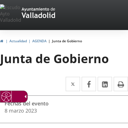
Portal
Saltar al contenido
Web
del
Ayuntamiento
Inicio
Actualidad
AGENDA
Junta de Gobierno
de
Junta de Gobierno
Valladolid
Twitter
Enlace
Facebook
Enlace
Linke
Enlace
I
a
a
a
Datos
una
una
una
Fechas del evento
del
aplicación
aplicación
aplica
8
marzo
2023
evento
externa.
externa.
extern