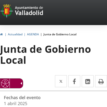
Portal
Saltar al contenido
Web
del
Ayuntamiento
Inicio
Actualidad
AGENDA
Junta de Gobierno Local
de
Junta de Gobierno
Valladolid
Local
Twitter
Enlace
Facebook
Enlace
Linke
Enlace
I
a
a
a
Datos
una
una
una
Fechas del evento
del
aplicación
aplicación
aplica
1
abril
2025
evento