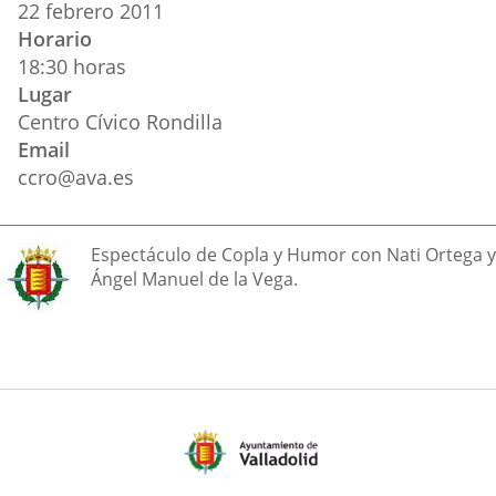
aplicación
aplicación
aplica
22
febrero
2011
evento
Horario
externa.
externa.
extern
18:30 horas
Lugar
Centro Cívico Rondilla
Email
ccro@ava.es
Descripción
Espectáculo de Copla y Humor con Nati Ortega y
Ángel Manuel de la Vega.