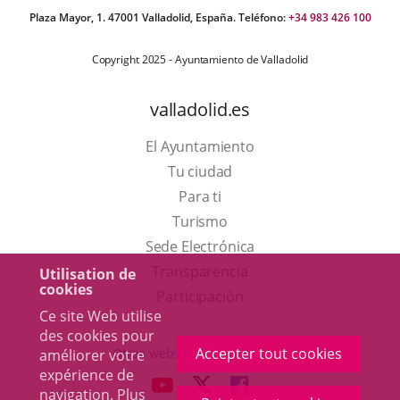
Plaza Mayor, 1. 47001 Valladolid, España. Teléfono:
+34 983 426 100
Copyright 2025 - Ayuntamiento de Valladolid
valladolid.es
El Ayuntamiento
Tu ciudad
Para ti
Este
Turismo
enlace
Enlace
Sede Electrónica
se
a
Transparencia
Utilisation de
cookies
abrirá
una
Participación
Ce site Web utilise
en
aplicación
des cookies pour
una
externa.
Accepter tout cookies
Otras webs del ayuntamiento
améliorer votre
ventana
expérience de
aderSocial
ENLACE
ENLACE
ENLACE
navigation. Plus
nueva.