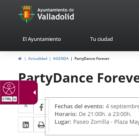
Portal
Saltar al contenido
avaTop
Web
del
Ayuntamiento
valladolid.es
El Ayuntamiento
Tu ciudad
de
Inicio
Actualidad
AGENDA
PartyDance Forever
Valladolid
PartyDance Forev
Datos
CTRL
U
Twitter
Enlace
Facebook
Enlace
Fechas del evento
4
septiembr
del
a
a
Horario
De 21:00h. a 23:00h.
evento
LinkedIn
Enlace
Imprimir
Lugar
Paseo Zorrilla - Plaza Ma
una
una
a
aplicación
aplicación