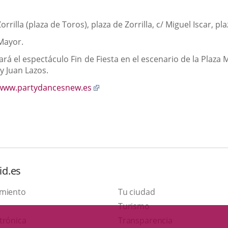
rrilla (plaza de Toros), plaza de Zorrilla, c/ Miguel Iscar, pl
 Mayor.
ará el espectáculo Fin de Fiesta en el escenario de la Plaza 
y Juan Lazos.
Enlace
www.partydancesnew.es
a
una
aplicación
externa.
id.es
amiento
Tu ciudad
Este
Turismo
Enlace
enlace
trónica
Transparencia