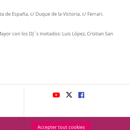
aza de España, c/ Duque de la Victoria, c/ Ferrari.
Mayor con los DJ´s invitados: Luis López, Cristian San
avaHeaderSocial
ENLACE
ENLACE
ENLACE
A
A
A
UNA
UNA
UNA
APLICACIÓN
APLICACIÓN
APLICACIÓN
EXTERNA.
EXTERNA.
EXTERNA.
Accepter tout cookies