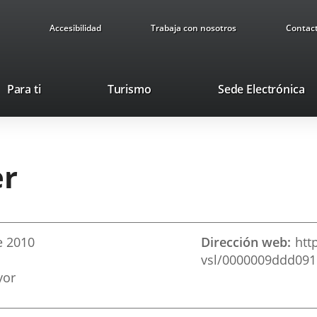
Accesibilidad
Trabaja con nosotros
Contac
Este
En
Para ti
Turismo
Sede Electrónica
enlace
a
se
u
abrirá
ap
en
ex
er
una
ventana
nueva.
e
2010
Dirección web
htt
vsl/0000009ddd09
yor