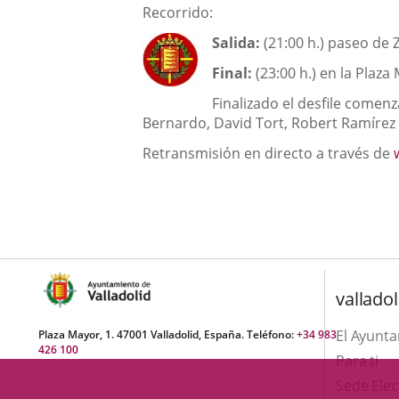
una
Descripción
externa.
Recorrido:
externa.
aplicación
Salida:
(21:00 h.) paseo de Zo
externa.
Final:
(23:00 h.) en la Plaza
Finalizado el desfile comenz
Bernardo, David Tort, Robert Ramírez 
Retransmisión en directo a través de
valladol
El Ayunt
Plaza Mayor, 1. 47001 Valladolid, España. Teléfono:
+34 983
426 100
Para ti
Sede Elec