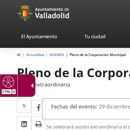
Portal
Saltar al contenido
avaTop
Web
del
Ayuntamiento
valladolid.es
El Ayuntamiento
Tu ciudad
de
Inicio
Actualidad
AGENDA
Pleno de la Corporación Municipal
Valladolid
Pleno de la Corpo
sesión extraordinaria
CTRL
U
Datos
Twitter
Enlace
Facebook
Enlace
Fechas del evento
29
diciembr
del
a
a
evento
LinkedIn
Enlace
Imprimir
una
una
Descripción
Se celebrará sesión extraordinaria el d