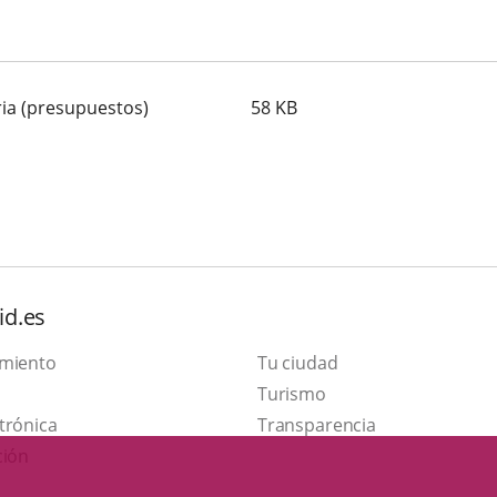
ria (presupuestos)
58
KB
id.es
amiento
Tu ciudad
Este
Turismo
Enlace
enlace
trónica
Transparencia
a
se
ción
una
abrirá