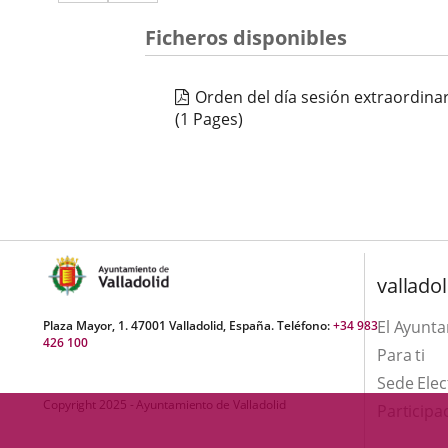
a
aplicación
aplicación
una
Ficheros disponibles
externa.
externa.
aplicación
Orden del día sesión extraordina
externa.
(1 Pages)
valladol
El Ayunt
Plaza Mayor, 1. 47001 Valladolid, España. Teléfono:
+34 983
426 100
Para ti
Sede Elec
Copyright 2025 - Ayuntamiento de Valladolid
Participa