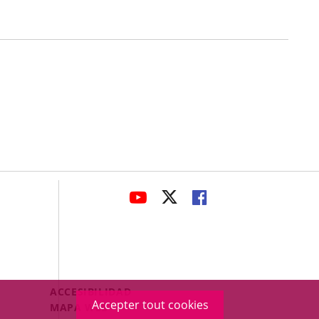
avaHeaderSocial
ENLACE
ENLACE
ENLACE
A
A
A
UNA
UNA
UNA
APLICACIÓN
APLICACIÓN
APLICACIÓN
EXTERNA.
EXTERNA.
EXTERNA.
Menú
ACCESIBILIDAD
Accepter tout cookies
Legal
MAPA WEB