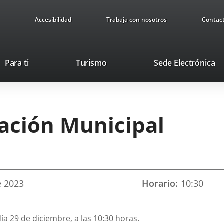
Accesibilidad
Trabaja con nosotros
Contac
Este
En
Para ti
Turismo
Sede Electrónica
enlace
a
se
u
abrirá
ap
en
ex
ración Municipal
una
ventana
nueva.
e
2023
Horario
10:30
ía 29 de diciembre, a las 10:30 horas.