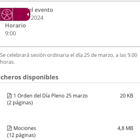
Datos
una
una
una
Fechas del evento
del
aplicación
aplicación
aplica
25
marzo
2024
evento
Horario
externa.
externa.
extern
9:00
Descripción
Se celebrará sesión ordinaria el día 25 de marzo, a las 9.00
horas.
icheros disponibles
1 Orden del Día Pleno 25 marzo
20
KB
(2 páginas)
Mociones
4,8
MB
(12 páginas)