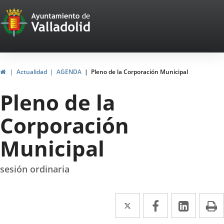
Portal
Saltar al contenido
Web
del
Ayuntamiento
Inicio
Actualidad
AGENDA
Pleno de la Corporación Municipal
de
Pleno de la
Valladolid
Corporación
Municipal
sesión ordinaria
Twitter
Enlace
Facebook
Enlace
Linke
Enlace
I
a
a
a