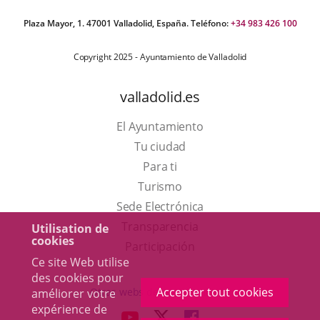
Plaza Mayor, 1. 47001 Valladolid, España. Teléfono:
+34 983 426 100
Copyright 2025 - Ayuntamiento de Valladolid
valladolid.es
El Ayuntamiento
Tu ciudad
Para ti
Este
Turismo
enlace
Enlace
Sede Electrónica
se
a
Transparencia
Utilisation de
cookies
abrirá
una
Participación
Ce site Web utilise
en
aplicación
des cookies pour
una
externa.
Accepter tout cookies
Otras webs del ayuntamiento
améliorer votre
ventana
expérience de
aderSocial
ENLACE
ENLACE
ENLACE