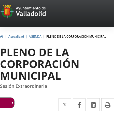
Portal
Saltar al contenido
Web
del
Ayuntamiento
Inicio
Actualidad
AGENDA
PLENO DE LA CORPORACIÓN MUNICIPAL
de
PLENO DE LA
Valladolid
CORPORACIÓN
MUNICIPAL
Sesión Extraordinaria
Twitter
Enlace
Facebook
Enlace
Linke
Enlace
I
a
a
a