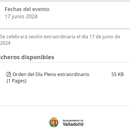
Datos
una
una
una
Fechas del evento
del
aplicación
aplicación
aplica
17
junio
2024
evento
externa.
externa.
extern
Descripción
Se celebrará sesión extraordinaria el día 17 de junio de
2024
icheros disponibles
Orden del Día Pleno extraordinario
55
KB
(1 Pages)