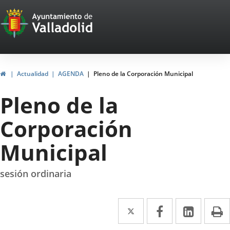
Portal
Saltar al contenido
Web
del
Ayuntamiento
Inicio
Actualidad
AGENDA
Pleno de la Corporación Municipal
de
Pleno de la
Valladolid
Corporación
Municipal
sesión ordinaria
Twitter
Enlace
Facebook
Enlace
Linke
Enlace
I
a
a
a