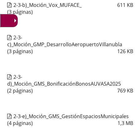
2-3-b)_Moción_Vox_MUFACE_
611
KB
(3 páginas)
2-3-
c)_Moción_GMP_DesarrolloAeropuertoVillanubla
(3 páginas)
126
KB
2-3-
d)_Moción_GMS_BonificaciónBonosAUVASA2025
(2 páginas)
769
KB
2-3-e)_Moción_GMS_GestiónEspaciosMunicipales
(4 páginas)
1,3
MB