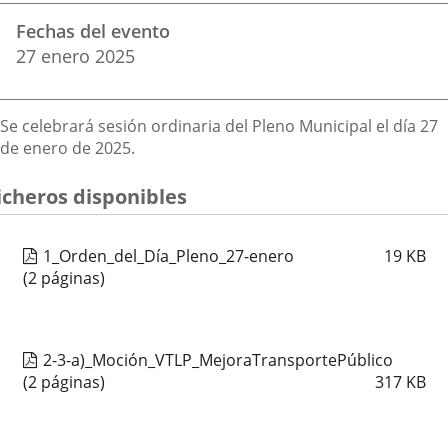
Datos
una
una
una
Fechas del evento
del
aplicación
aplicación
aplica
27
enero
2025
evento
externa.
externa.
extern
Descripción
Se celebrará sesión ordinaria del Pleno Municipal el día 27
de enero de 2025.
icheros disponibles
1_Orden_del_Día_Pleno_27-enero
19
KB
(2 páginas)
2-3-a)_Moción_VTLP_MejoraTransportePúblico
(2 páginas)
317
KB