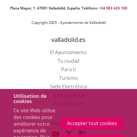
Plaza Mayor, 1. 47001 Valladolid, España. Teléfono:
+34 983 426 100
Copyright 2025 - Ayuntamiento de Valladolid
valladolid.es
El Ayuntamiento
Tu ciudad
Para ti
Este
Turismo
enlace
Enlace
Sede Electrónica
se
a
Transparencia
Utilisation de
cookies
abrirá
una
Participación
Ce site Web utilise
en
aplicación
des cookies pour
una
externa.
Accepter tout cookies
Otras webs del ayuntamiento
améliorer votre
ventana
expérience de
aderSocial
ENLACE
ENLACE
ENLACE