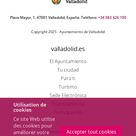
Plaza Mayor, 1. 47001 Valladolid, España. Teléfono:
+34 983 426 100
Copyright 2025 - Ayuntamiento de Valladolid
valladolid.es
El Ayuntamiento
Tu ciudad
Para ti
Este
Turismo
enlace
Enlace
Sede Electrónica
se
a
Transparencia
Utilisation de
cookies
abrirá
una
Participación
Ce site Web utilise
en
aplicación
des cookies pour
una
externa.
Accepter tout cookies
Otras webs del ayuntamiento
améliorer votre