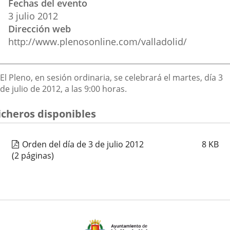
Fechas del evento
del
aplicación
aplicación
aplica
3
julio
2012
evento
Dirección web
externa.
externa.
extern
http://www.plenosonline.com/valladolid/
Descripción
El Pleno, en sesión ordinaria, se celebrará el martes, día 3
de julio de 2012, a las 9:00 horas.
icheros disponibles
Orden del día de 3 de julio 2012
8
KB
(2 páginas)