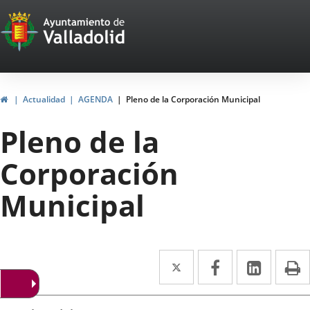
Portal
Saltar al contenido
Web
del
Ayuntamiento
Inicio
Actualidad
AGENDA
Pleno de la Corporación Municipal
de
Pleno de la
Valladolid
Corporación
Municipal
Twitter
Enlace
Facebook
Enlace
Linke
Enlace
I
a
a
a
Datos
una
una
una