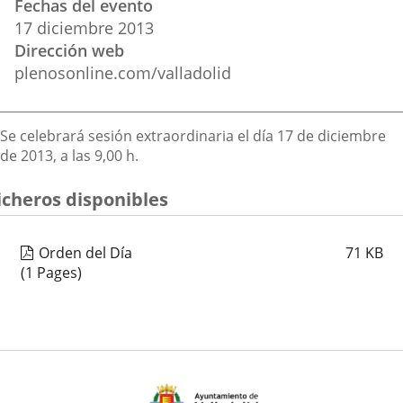
Fechas del evento
del
aplicación
aplicación
aplica
17
diciembre
2013
evento
Dirección web
externa.
externa.
extern
plenosonline.com/valladolid
Descripción
Se celebrará sesión extraordinaria el día 17 de diciembre
de 2013, a las 9,00 h.
icheros disponibles
Orden del Día
71
KB
(1 Pages)