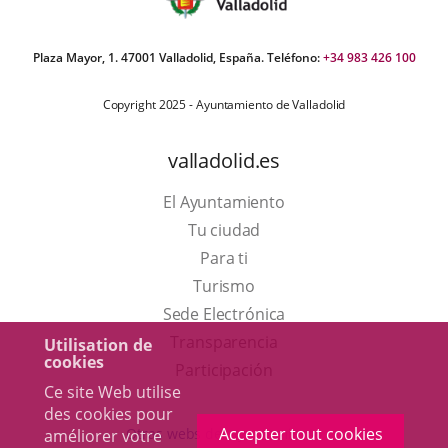
Plaza Mayor, 1. 47001 Valladolid, España. Teléfono:
+34 983 426 100
Copyright 2025 - Ayuntamiento de Valladolid
valladolid.es
El Ayuntamiento
Tu ciudad
Para ti
Este
Turismo
enlace
Enlace
Sede Electrónica
se
a
Transparencia
Utilisation de
cookies
abrirá
una
Participación
Ce site Web utilise
en
aplicación
des cookies pour
una
externa.
Accepter tout cookies
Otras webs del ayuntamiento
améliorer votre