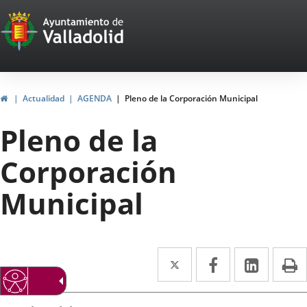
Portal
Saltar al contenido
Web
del
Ayuntamiento
Inicio
Actualidad
AGENDA
Pleno de la Corporación Municipal
de
Pleno de la
Valladolid
Corporación
Municipal
Twitter
Enlace
Facebook
Enlace
Linke
Enlace
I
a
a
a
Datos
una
una
una