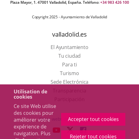
Plaza Mayor, 1. 47001 Valladolid, España. Teléfono:
+34 983 426 100
Copyright 2025 - Ayuntamiento de Valladolid
valladolid.es
El Ayuntamiento
Tu ciudad
Para ti
Este
Turismo
enlace
Enlace
Sede Electrónica
se
a
Transparencia
Utilisation de
cookies
abrirá
una
Participación
Ce site Web utilise
en
aplicación
des cookies pour
una
externa.
Accepter tout cookies
Otras webs del ayuntamiento
améliorer votre
ventana
expérience de
aderSocial
ENLACE
ENLACE
ENLACE
navigation. Plus
nueva.
Rejeter tout cookies
A
A
A