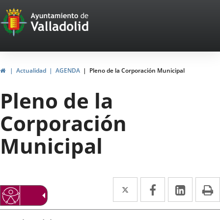
Portal
Saltar al contenido
Web
del
Ayuntamiento
Inicio
Actualidad
AGENDA
Pleno de la Corporación Municipal
de
Pleno de la
Valladolid
Corporación
Municipal
Twitter
Enlace
Facebook
Enlace
Linke
Enlace
I
a
a
a
Datos
una
una
una