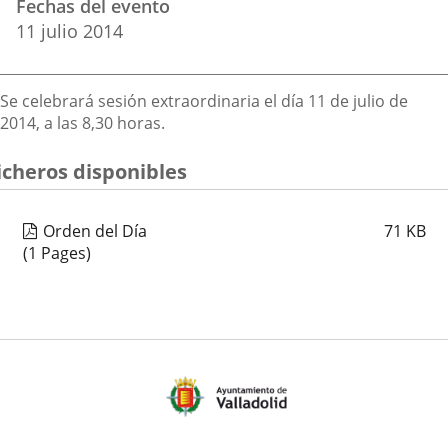
Fechas del evento
del
aplicación
aplicación
aplica
11
julio
2014
evento
externa.
externa.
extern
Descripción
Se celebrará sesión extraordinaria el día 11 de julio de
2014, a las 8,30 horas.
icheros disponibles
Orden del Día
71
KB
(1 Pages)