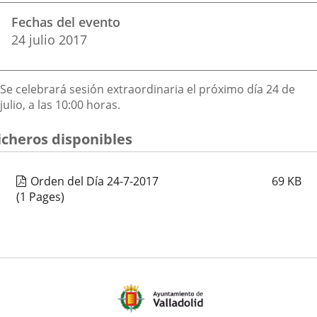
Datos
una
una
una
Fechas del evento
del
aplicación
aplicación
aplica
24
julio
2017
evento
externa.
externa.
extern
Descripción
Se celebrará sesión extraordinaria el próximo día 24 de
julio, a las 10:00 horas.
icheros disponibles
Orden del Día 24-7-2017
69
KB
(1 Pages)