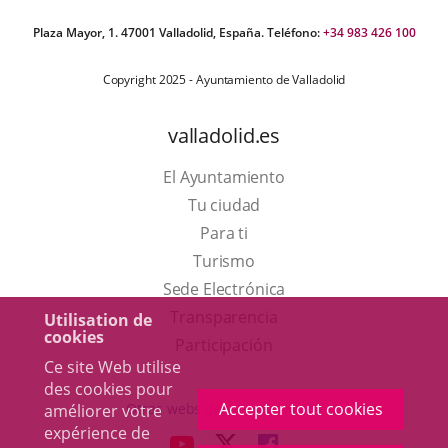
Plaza Mayor, 1. 47001 Valladolid, España. Teléfono:
+34 983 426 100
Copyright 2025 - Ayuntamiento de Valladolid
valladolid.es
El Ayuntamiento
Tu ciudad
Para ti
Este
Turismo
enlace
Enlace
Sede Electrónica
se
a
Transparencia
Utilisation de
cookies
abrirá
una
Participación
Ce site Web utilise
en
aplicación
des cookies pour
una
externa.
Accepter tout cookies
Otras webs del ayuntamiento
améliorer votre
ventana
expérience de
aderSocial
ENLACE
ENLACE
ENLACE