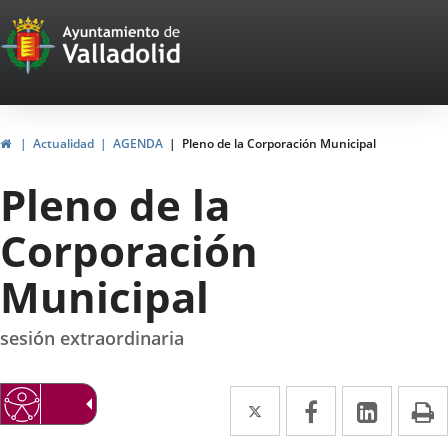
Portal
Saltar al contenido
Web
del
Ayuntamiento
Inicio
Actualidad
AGENDA
Pleno de la Corporación Municipal
de
Pleno de la
Valladolid
Corporación
Municipal
sesión extraordinaria
Twitter
Enlace
Facebook
Enlace
Linke
Enlace
I
a
a
a