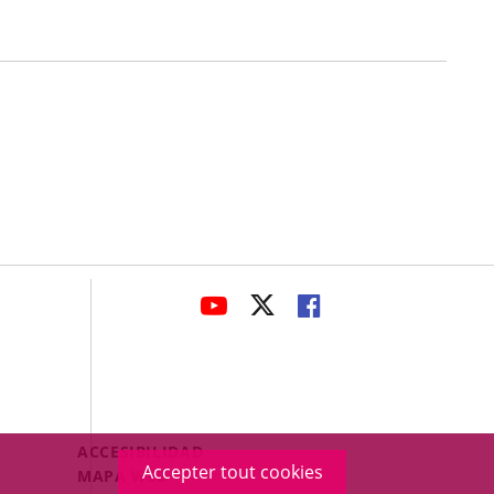
avaHeaderSocial
ENLACE
ENLACE
ENLACE
A
A
A
UNA
UNA
UNA
APLICACIÓN
APLICACIÓN
APLICACIÓN
EXTERNA.
EXTERNA.
EXTERNA.
Menú
ACCESIBILIDAD
Accepter tout cookies
Legal
MAPA WEB