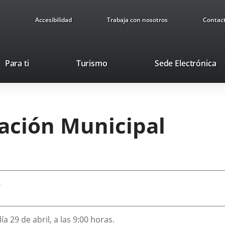
Accesibilidad
Trabaja con nosotros
Contac
Este
En
Para ti
Turismo
Sede Electrónica
enlace
a
se
u
abrirá
ap
en
ex
ración Municipal
una
ventana
nueva.
9
a 29 de abril, a las 9:00 horas.