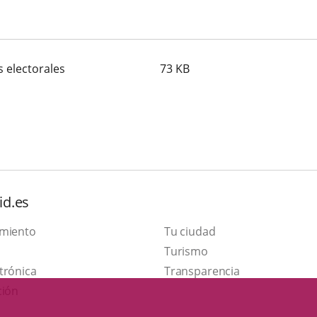
 electorales
73
KB
id.es
amiento
Tu ciudad
Este
Turismo
Enlace
enlace
trónica
Transparencia
a
se
ción
una
abrirá