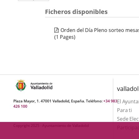
a
aplicación
aplicación
una
Ficheros disponibles
externa.
externa.
aplicación
Orden del Día Pleno sorteo mesas
externa.
(1 Pages)
valladol
El Ayunt
Plaza Mayor, 1. 47001 Valladolid, España. Teléfono:
+34 983
426 100
Para ti
Sede Elec
Copyright 2025 - Ayuntamiento de Valladolid
Participa