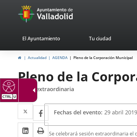
Portal
Saltar al contenido
avaTop
Web
del
Ayuntamiento
valladolid.es
El Ayuntamiento
Tu ciudad
de
Inicio
Actualidad
AGENDA
Pleno de la Corporación Municipal
Valladolid
Pleno de la Corpo
sesión extraordinaria
CTRL
U
Datos
Twitter
Enlace
Facebook
Enlace
Fechas del evento
29
abril
201
del
a
a
evento
LinkedIn
Enlace
Imprimir
una
una
Descripción
Se celebrará sesión extraordinaria el dí