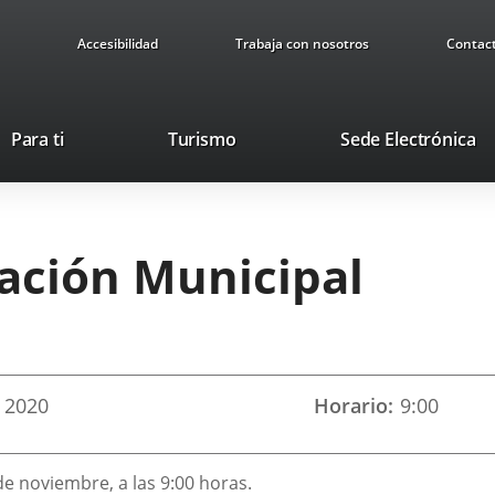
Accesibilidad
Trabaja con nosotros
Contac
Este
En
Para ti
Turismo
Sede Electrónica
enlace
a
se
u
abrirá
ap
en
ex
ración Municipal
una
ventana
nueva.
2020
Horario
9:00
de noviembre, a las 9:00 horas.