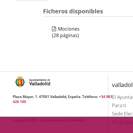
a
aplicación
aplicación
una
Ficheros disponibles
externa.
externa.
aplicación
Mociones
externa.
(28 páginas)
valladol
El Ayunt
Plaza Mayor, 1. 47001 Valladolid, España. Teléfono:
+34 983
426 100
Para ti
Sede Elec
Copyright 2025 - Ayuntamiento de Valladolid
Participa