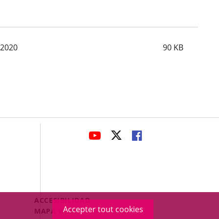
-2020
90
KB
avaHeaderSocial
ENLACE
ENLACE
ENLACE
A
A
A
UNA
UNA
UNA
APLICACIÓN
APLICACIÓN
APLICACIÓN
EXTERNA.
EXTERNA.
EXTERNA.
Menú
ACCESIBILIDAD
Accepter tout cookies
Legal
MAPA WEB