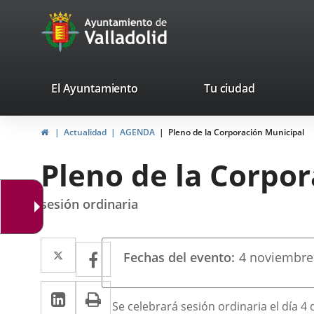
Portal
Saltar al contenido
avaTop
Web
del
Ayuntamiento
valladolid.es
El Ayuntamiento
Tu ciudad
de
Inicio
Actualidad
AGENDA
Pleno de la Corporación Municipal
Valladolid
Pleno de la Corpo
sesión ordinaria
Datos
Twitter
Enlace
Facebook
Enlace
Fechas del evento
4
noviembre
del
a
a
evento
LinkedIn
Enlace
Imprimir
una
una
Descripción
Se celebrará sesión ordinaria el día 4 