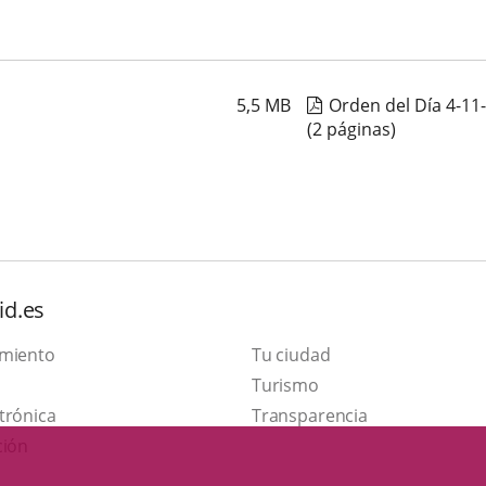
5,5
MB
Orden del Día 4-11
(2 páginas)
id.es
amiento
Tu ciudad
Este
Turismo
Enlace
enlace
trónica
Transparencia
a
se
ción
una
abrirá