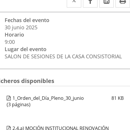
a
a
a
Datos
una
una
una
Fechas del evento
del
aplicación
aplicación
aplica
30
junio
2025
evento
Horario
externa.
externa.
extern
9:00
Lugar del evento
SALON DE SESIONES DE LA CASA CONSISTORIAL
icheros disponibles
1_Orden_del_Día_Pleno_30_junio
81
KB
(3 páginas)
2.4.a) MOCIÓN INSTITUCIONAL RENOVACIÓN