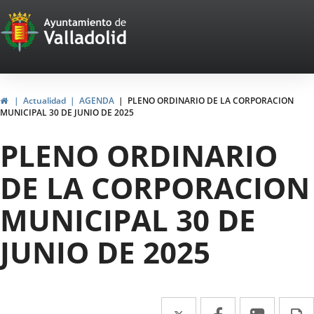
Portal
Saltar al contenido
Web
del
Ayuntamiento
Inicio
Actualidad
AGENDA
PLENO ORDINARIO DE LA CORPORACION
MUNICIPAL 30 DE JUNIO DE 2025
de
PLENO ORDINARIO
Valladolid
DE LA CORPORACION
MUNICIPAL 30 DE
JUNIO DE 2025
Twitter
Enlace
Facebook
Enlace
Linke
Enlace
I