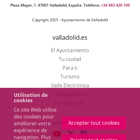
Plaza Mayor, 1. 47001 Valladolid, España. Teléfono:
+34 983 426 100
Copyright 2025 - Ayuntamiento de Valladolid
valladolid.es
El Ayuntamiento
Tu ciudad
Para ti
Este
Turismo
enlace
Enlace
Sede Electrónica
se
a
Transparencia
Utilisation de
cookies
abrirá
una
Participación
Ce site Web utilise
en
aplicación
des cookies pour
una
externa.
Accepter tout cookies
Otras webs del ayuntamiento
améliorer votre
ventana
expérience de
aderSocial
ENLACE
ENLACE
ENLACE
navigation. Plus
nueva.