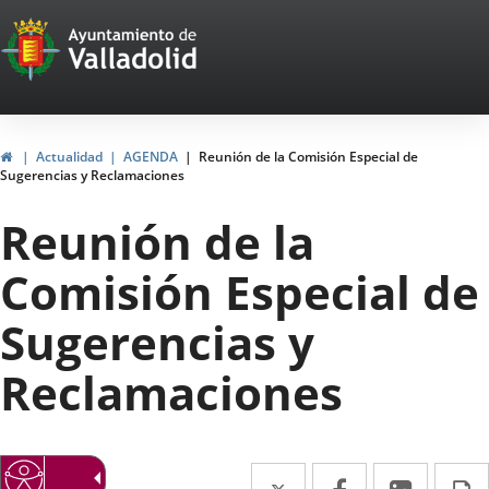
Portal
Saltar al contenido
Web
del
Ayuntamiento
Inicio
Actualidad
AGENDA
Reunión de la Comisión Especial de
Sugerencias y Reclamaciones
de
Reunión de la
Valladolid
Comisión Especial de
Sugerencias y
Reclamaciones
Twitter
Enlace
Facebook
Enlace
Linke
Enlace
I