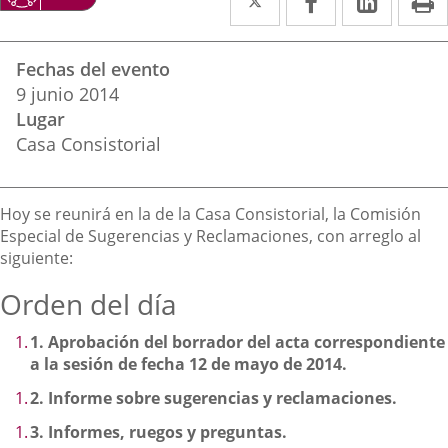
a
a
a
Datos
una
una
una
Fechas del evento
del
aplicación
aplicación
aplica
9
junio
2014
evento
Lugar
externa.
externa.
extern
Casa Consistorial
Descripción
Hoy se reunirá en la de la Casa Consistorial, la Comisión
Especial de Sugerencias y Reclamaciones, con arreglo al
siguiente:
Orden del día
1.
Aprobación del borrador del acta correspondiente
a la sesión de fecha 12 de mayo de 2014.
2.
Informe sobre sugerencias y reclamaciones.
3.
Informes, ruegos y preguntas.