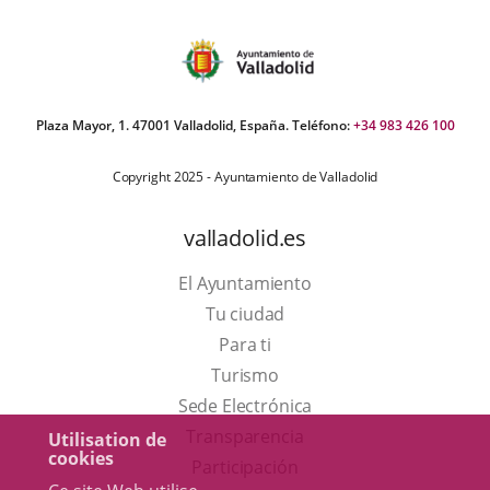
aplicación
externa.
Plaza Mayor, 1. 47001 Valladolid, España. Teléfono:
+34 983 426 100
Copyright 2025 - Ayuntamiento de Valladolid
valladolid.es
El Ayuntamiento
Tu ciudad
Para ti
Este
Turismo
enlace
Enlace
Sede Electrónica
se
a
Transparencia
Utilisation de
cookies
abrirá
una
Participación