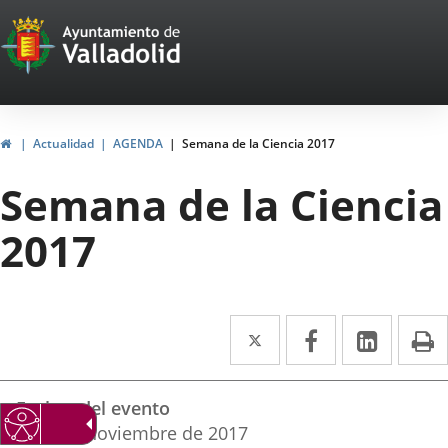
Portal
Saltar al contenido
Web
del
Ayuntamiento
Inicio
Actualidad
AGENDA
Semana de la Ciencia 2017
de
Semana de la Ciencia
Valladolid
2017
Twitter
Enlace
Facebook
Enlace
Linke
Enlace
I
a
a
a
Datos
una
una
una
Fechas del evento
del
aplicación
aplicación
aplica
13
al
19
noviembre
de 2017
evento