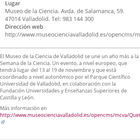
Lugar
externa.
externa.
extern
Museo de la Ciencia. Avda. de Salamanca, 59.
47014 Valladolid. Tel: 983 144 300
Dirección web
http://www.museocienciavalladolid.es/opencms/m
Descripción
El Museo de la Ciencia de Valladolid se une un año más a la
Semana de la Ciencia. Un evento, a nivel europeo, que
tendrá lugar del 13 al 19 de noviembre y que está
coordinado a nivel autonómico por el Parque Científico
Universidad de Valladolid, en colaboración con la
Fundación Universidades y Enseñanzas Superiores de
Castilla y León.
Más información en
http://www.museocienciavalladolid.es/opencms/mcva/Que
Enlace
a
una