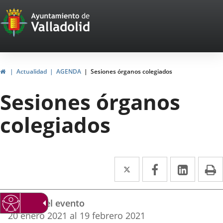
Portal
Saltar al contenido
Web
del
Ayuntamiento
Inicio
Actualidad
AGENDA
Sesiones órganos colegiados
de
Sesiones órganos
Valladolid
colegiados
Twitter
Enlace
Facebook
Enlace
Linke
Enlace
I
a
a
a
Datos
una
una
una
Fechas del evento
del
aplicación
aplicación
aplica
20
enero
2021
al
19
febrero
2021
evento