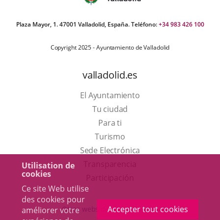
Plaza Mayor, 1. 47001 Valladolid, España. Teléfono:
+34 983 426 100
Copyright 2025 - Ayuntamiento de Valladolid
valladolid.es
El Ayuntamiento
Tu ciudad
Para ti
Este
Turismo
enlace
Enlace
Sede Electrónica
se
a
Transparencia
Utilisation de
cookies
abrirá
una
Participación
Ce site Web utilise
en
aplicación
des cookies pour
una
externa.
Accepter tout cookies
Otras webs del ayuntamiento
améliorer votre
ventana