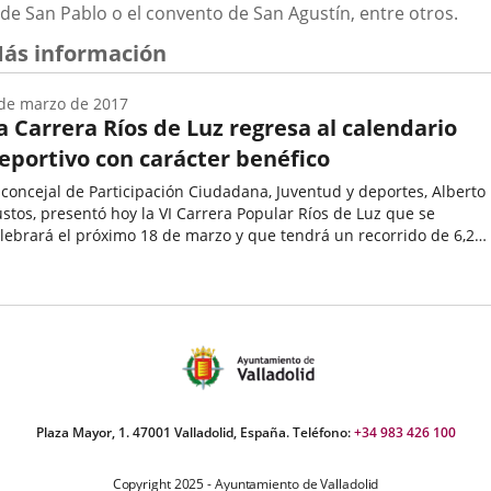
de San Pablo o el convento de San Agustín, entre otros.
ás información
de marzo de 2017
a Carrera Ríos de Luz regresa al calendario
eportivo con carácter benéfico
 concejal de Participación Ciudadana, Juventud y deportes, Alberto
stos, presentó hoy la VI Carrera Popular Ríos de Luz que se
lebrará el próximo 18 de marzo y que tendrá un recorrido de 6,2
lómetros por las calles de Valladolid. Una prueba que no se...
echa
e
oticia
Plaza Mayor, 1. 47001 Valladolid, España. Teléfono:
+34 983 426 100
Copyright 2025 - Ayuntamiento de Valladolid