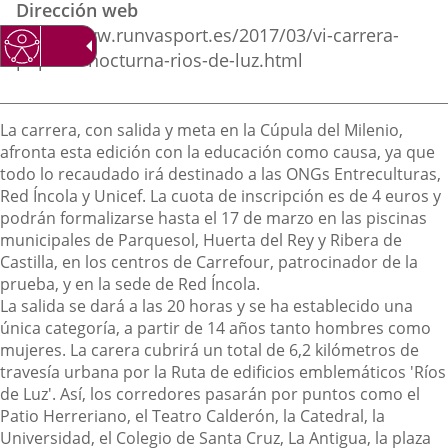
Dirección web
externa.
externa.
extern
http://www.runvasport.es/2017/03/vi-carrera-
popular-nocturna-rios-de-luz.html
Descripción
La carrera, con salida y meta en la Cúpula del Milenio,
afronta esta edición con la educación como causa, ya que
todo lo recaudado irá destinado a las ONGs Entreculturas,
Red Íncola y Unicef. La cuota de inscripción es de 4 euros y
podrán formalizarse hasta el 17 de marzo en las piscinas
municipales de Parquesol, Huerta del Rey y Ribera de
Castilla, en los centros de Carrefour, patrocinador de la
prueba, y en la sede de Red Íncola.
La salida se dará a las 20 horas y se ha establecido una
única categoría, a partir de 14 años tanto hombres como
mujeres. La carera cubrirá un total de 6,2 kilómetros de
travesía urbana por la Ruta de edificios emblemáticos 'Ríos
de Luz'. Así, los corredores pasarán por puntos como el
Patio Herreriano, el Teatro Calderón, la Catedral, la
Universidad, el Colegio de Santa Cruz, La Antigua, la plaza