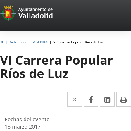
Portal
Saltar al contenido
Web
del
Ayuntamiento
Inicio
Actualidad
AGENDA
VI Carrera Popular Ríos de Luz
de
VI Carrera Popular
Valladolid
Ríos de Luz
Twitter
Enlace
Facebook
Enlace
Linke
Enlace
I
a
a
a
Datos
una
una
una
Fechas del evento
del
aplicación
aplicación
aplica
18
marzo
2017
evento