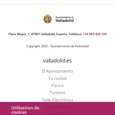
Plaza Mayor, 1. 47001 Valladolid, España. Teléfono:
+34 983 426 100
Copyright 2025 - Ayuntamiento de Valladolid
valladolid.es
El Ayuntamiento
Tu ciudad
Para ti
Este
Turismo
enlace
Enlace
Sede Electrónica
se
a
Transparencia
Utilisation de
cookies
abrirá
una
Participación