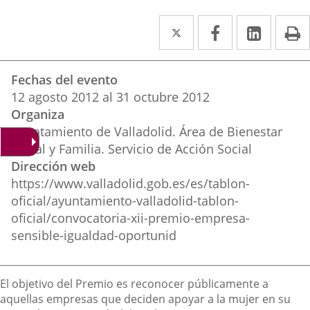
Twitter
Enlace
Facebook
Enlace
Linke
Enlace
I
a
a
a
Datos
una
una
una
Fechas del evento
del
aplicación
aplicación
aplica
12
agosto
2012
al
31
octubre
2012
evento
Organiza
externa.
externa.
extern
Ayuntamiento de Valladolid. Área de Bienestar
Social y Familia. Servicio de Acción Social
Dirección web
https://www.valladolid.gob.es/es/tablon-
oficial/ayuntamiento-valladolid-tablon-
oficial/convocatoria-xii-premio-empresa-
sensible-igualdad-oportunid
Descripción
El objetivo del Premio es reconocer públicamente a
aquellas empresas que deciden apoyar a la mujer en su