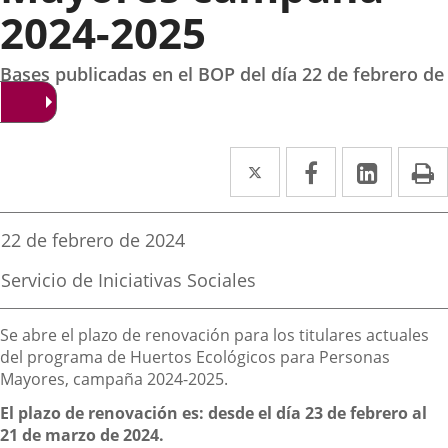
2024-2025
Bases publicadas en el BOP del día 22 de febrero de
2004
Twitter
Enlace
Facebook
Enlace
Linke
Enlace
I
a
a
a
una
una
una
Fecha
22 de febrero de 2024
de
aplicación
aplicación
aplica
la
Fuente
Servicio de Iniciativas Sociales
noticia
externa.
externa.
extern
de
la
Descripción
noticia
Se abre el plazo de renovación para los titulares actuales
del programa de Huertos Ecológicos para Personas
Mayores, campaña 2024-2025.
El plazo de renovación es: desde el día 23 de febrero al
21 de marzo de 2024.