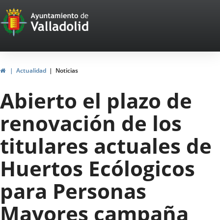
Portal
Saltar al contenido
Web
del
Ayuntamiento
Inicio
Actualidad
Noticias
de
Abierto el plazo de
Valladolid
renovación de los
titulares actuales de
Huertos Ecólogicos
para Personas
Mayores campaña