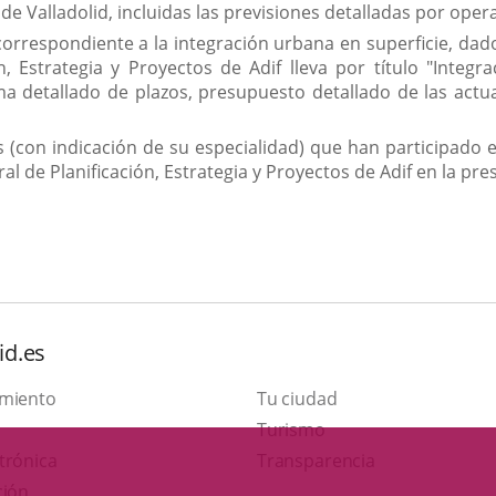
n de Valladolid, incluidas las previsiones detalladas por oper
correspondiente a la integración urbana en superficie, da
ón, Estrategia y Proyectos de Adif lleva por título "Integ
 detallado de plazos, presupuesto detallado de las actua
os (con indicación de su especialidad) que han participado 
ral de Planificación, Estrategia y Proyectos de Adif en la pre
id.es
amiento
Tu ciudad
Este
Turismo
Enlace
enlace
trónica
Transparencia
a
se
ción