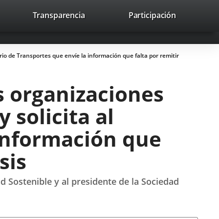
lace
Transparencia
Participación
avaHeaderSocial
Enlace
Enlace
Enlace
Recherche
to
Recherch
a
a
a
a
una
una
una
icación
aplicación
aplicación
aplicación
rio de Transportes que envíe la información que falta por remitir
erna.
externa.
externa.
externa.
s organizaciones
 solicita al
 información que
sis
ad Sostenible y al presidente de la Sociedad