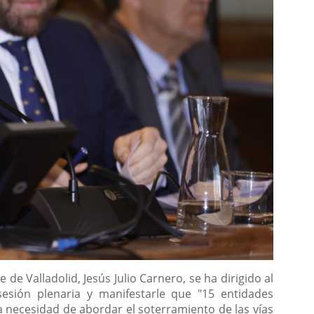
 de Valladolid, Jesús Julio Carnero, se ha dirigido al
esión plenaria y manifestarle que "15 entidades
a necesidad de abordar el soterramiento de las vías