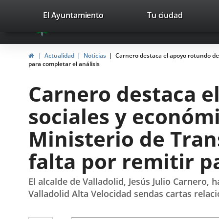
Portal
Saltar al contenido
valladolid.es
El Ayuntamiento
Tu ciudad
avaTop
Web
del
Inicio
Actualidad
Noticias
Carnero destaca el apoyo rotundo de l
Ayuntamiento
para completar el análisis
de
Carnero destaca e
Valladolid
sociales y económi
Ministerio de Tran
falta por remitir p
El alcalde de Valladolid, Jesús Julio Carnero,
Valladolid Alta Velocidad sendas cartas rela