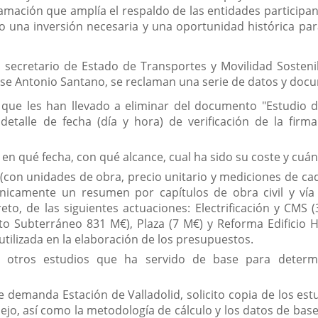
clamación que amplía el respaldo de las entidades participa
o una inversión necesaria y una oportunidad histórica pa
al secretario de Estado de Transportes y Movilidad Sosten
, Jose Antonio Santano, se reclaman una serie de datos y do
s que les han llevado a eliminar del documento "Estudio d
 detalle de fecha (día y hora) de verificación de la fir
 en qué fecha, con qué alcance, cual ha sido su coste y cuá
con unidades de obra, precio unitario y mediciones de cad
nicamente un resumen por capítulos de obra civil y vía
to, de las siguientes actuaciones: Electrificación y CMS (3
to Subterráneo 831 M€), Plaza (7 M€) y Reforma Edificio H
utilizada en la elaboración de los presupuestos.
u otros estudios que ha servido de base para determi
e demanda Estación de Valladolid, solicito copia de los es
nejo, así como la metodología de cálculo y los datos de bas