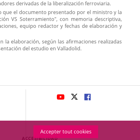
adores derivadas de la liberalización ferroviaria.
do que el documento presentado por el ministro y la
ración VS Soterramiento", con memoria descriptiva,
ciones, equipo redactor y fechas de elaboración y
en la elaboración, según las afirmaciones realizadas
sentación del estudio en Valladolid.
avaHeaderSocial
ENLACE
ENLACE
ENLACE
A
A
A
UNA
UNA
UNA
APLICACIÓN
APLICACIÓN
APLICACIÓN
EXTERNA.
EXTERNA.
EXTERNA.
Accepter tout cookies
Menú
ACCESIBILIDAD