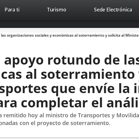
Este
En
Para ti
Turismo
Sede Electrónica
Accesibilidad
Trabaja con nosotros
Contac
enlace
a
se
un
abrirá
apl
as organizaciones sociales y económicas al soterramiento y solicita al Ministe
en
ext
una
ventana
l apoyo rotundo de la
nueva.
cas al soterramiento y
sportes que envíe la
ara completar el análi
 ha remitido hoy al ministro de Transportes y Movilid
cionadas con el proyecto de soterramiento.