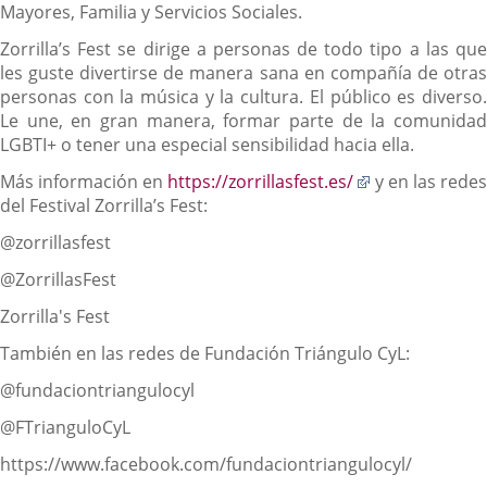
Mayores, Familia y Servicios Sociales.
Zorrilla’s Fest se dirige a personas de todo tipo a las que
les guste divertirse de manera sana en compañía de otras
personas con la música y la cultura. El público es diverso.
Le une, en gran manera, formar parte de la comunidad
LGBTI+ o tener una especial sensibilidad hacia ella.
Enlace
Más información en
https://zorrillasfest.es/
y en las redes
a
del Festival Zorrilla’s Fest:
una
@zorrillasfest
aplicación
externa.
@ZorrillasFest
Zorrilla's Fest
También en las redes de Fundación Triángulo CyL:
@fundaciontriangulocyl
@FTrianguloCyL
https://www.facebook.com/fundaciontriangulocyl/