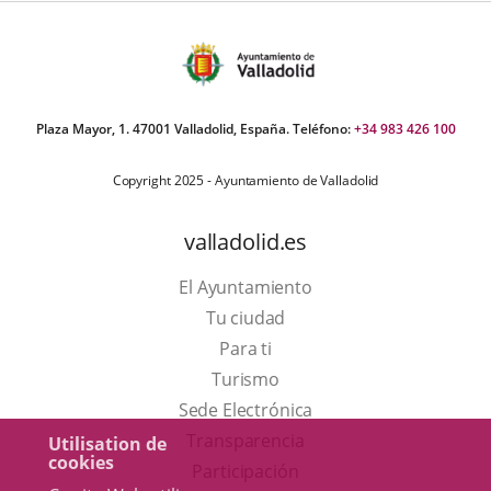
Plaza Mayor, 1. 47001 Valladolid, España. Teléfono:
+34 983 426 100
Copyright 2025 - Ayuntamiento de Valladolid
valladolid.es
El Ayuntamiento
Tu ciudad
Para ti
Este
Turismo
enlace
Enlace
Sede Electrónica
se
a
Transparencia
Utilisation de
cookies
abrirá
una
Participación