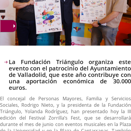
Descripción
La Fundación Triángulo organiza este
evento con el patrocinio del Ayuntamiento
de Valladolid, que este año contribuye con
una aportación económica de 30.000
euros.
El concejal de Personas Mayores, Familia y Servicios
Sociales, Rodrigo Nieto, y la presidenta de la Fundación
Triángulo, Yolanda Rodríguez, han presentado hoy la III
edición del Festival Zorrilla’s Fest, que se desarrollará
durante el mes de junio con eventos musicales en la Plaza
de la Universidad y en la Plaza de Cantarranas. También