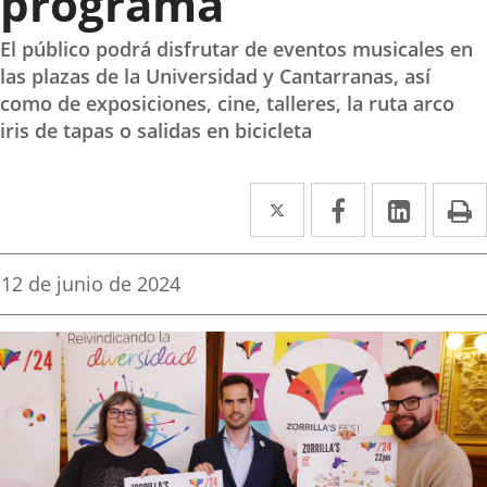
programa
El público podrá disfrutar de eventos musicales en
las plazas de la Universidad y Cantarranas, así
como de exposiciones, cine, talleres, la ruta arco
iris de tapas o salidas en bicicleta
Twitter
Enlace
Facebook
Enlace
Linke
Enlace
I
a
a
a
una
una
una
Fecha
12 de junio de 2024
de
aplicación
aplicación
aplica
la
noticia
externa.
externa.
extern