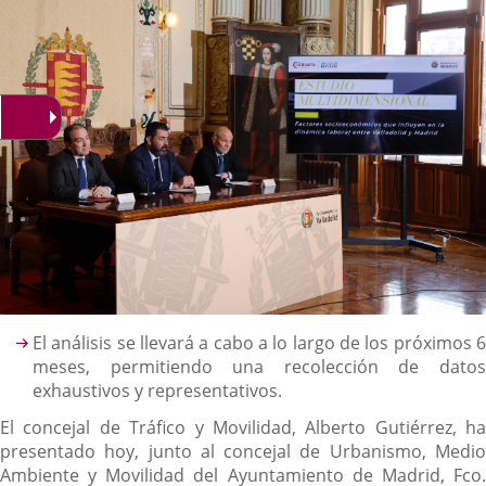
noticia
externa.
externa.
extern
Descripción
El análisis se llevará a cabo a lo largo de los próximos 6
meses, permitiendo una recolección de datos
exhaustivos y representativos.
El concejal de Tráfico y Movilidad, Alberto Gutiérrez, ha
presentado hoy, junto al concejal de Urbanismo, Medio
Ambiente y Movilidad del Ayuntamiento de Madrid, Fco.