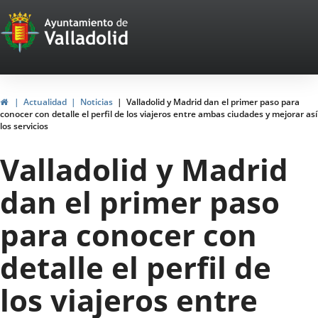
Portal
Saltar al contenido
Web
del
Ayuntamiento
Inicio
Actualidad
Noticias
Valladolid y Madrid dan el primer paso para
conocer con detalle el perfil de los viajeros entre ambas ciudades y mejorar así
de
los servicios
Valladolid
Valladolid y Madrid
dan el primer paso
para conocer con
detalle el perfil de
los viajeros entre