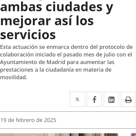
ambas ciudades y
mejorar así los
servicios
Esta actuación se enmarca dentro del protocolo de
colaboración iniciado el pasado mes de julio con el
Ayuntamiento de Madrid para aumentar las
prestaciones a la ciudadanía en materia de
movilidad.
Twitter
Enlace
Facebook
Enlace
Linke
Enlace
I
a
a
a
una
una
una
Fecha
19 de febrero de 2025
de
aplicación
aplicación
aplica
la