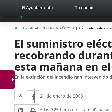
Portal
Saltar al contenido
valladolid.es
El Ayuntamiento
Tu ciudad
avaTop
Web
del
Inicio
Actualidad
Noticias del AÑO 2008
El suministro eléctrico
Ayuntamiento
El suministro eléct
de
recobrando durante
Valladolid
esta mañana en el
En la extinción del incendio han intervenido
Twitter
Enlace
Facebook
Enlace
Fecha
21 de enero de 2008
de
a
a
la
LinkedIn
Enlace
Imprimir
una
Descripción
noticia
A las 9.25 horas de esta mañana se 
una