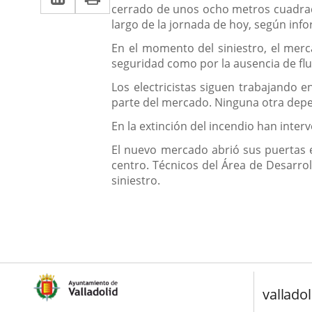
cerrado de unos ocho metros cuadrados
a
aplicación
aplicación
largo de la jornada de hoy, según info
una
externa.
externa.
En el momento del siniestro, el merc
aplicación
seguridad como por la ausencia de flu
externa.
Los electricistas siguen trabajando e
parte del mercado. Ninguna otra depen
En la extinción del incendio han inte
El nuevo mercado abrió sus puertas en
centro. Técnicos del Área de Desarro
siniestro.
valladol