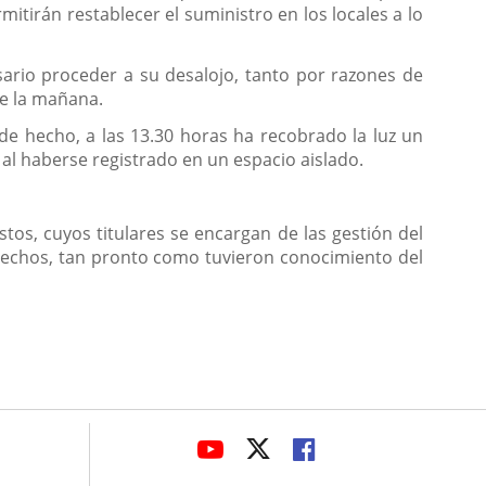
tirán restablecer el suministro en los locales a lo
sario proceder a su desalojo, tanto por razones de
te la mañana.
 de hecho, a las 13.30 horas ha recobrado la luz un
al haberse registrado en un espacio aislado.
tos, cuyos titulares se encargan de las gestión del
 hechos, tan pronto como tuvieron conocimiento del
avaHeaderSocial
ENLACE
ENLACE
ENLACE
A
A
A