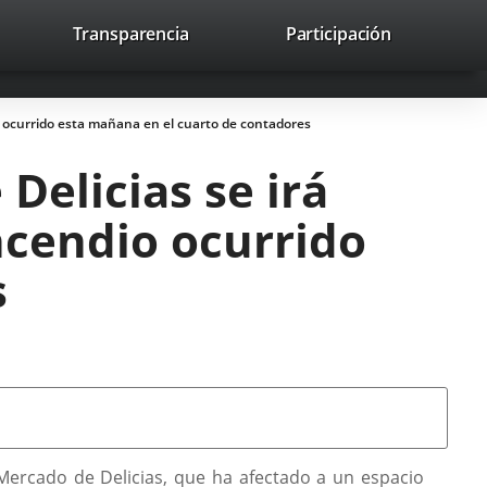
lace
Transparencia
Participación
avaHeaderSocial
Enlace
Enlace
Enlace
Recherche
to
Recherch
a
a
a
a
una
una
una
icación
aplicación
aplicación
aplicación
io ocurrido esta mañana en el cuarto de contadores
erna.
externa.
externa.
externa.
Delicias se irá
ncendio ocurrido
s
Mercado de Delicias, que ha afectado a un espacio