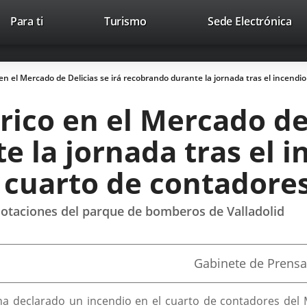
Este
En
Para ti
Turismo
Sede Electrónica
Accesibilidad
Trabaja con nosotros
Contac
enlace
a
se
un
abrirá
apl
 en el Mercado de Delicias se irá recobrando durante la jornada tras el incend
en
ext
una
rico en el Mercado de 
ventana
nueva.
 la jornada tras el i
 cuarto de contadore
 dotaciones del parque de bomberos de Valladolid
Fuente
Gabinete de Prensa
de
la
noticia
ha declarado un incendio en el cuarto de contadores del 