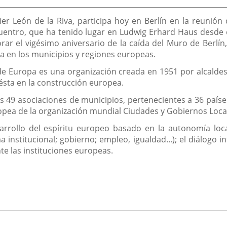
de
la
noticia
avier León de la Riva, participa hoy en Berlín en la reunió
entro, que ha tenido lugar en Ludwig Erhard Haus desde e
r el vigésimo aniversario de la caída del Muro de Berlín,
ca en los municipios y regiones europeas.
de Europa es una organización creada en 1951 por alcalde
 ésta en la construcción europea.
 49 asociaciones de municipios, pertenecientes a 36 paíse
ropea de la organización mundial Ciudades y Gobiernos Loca
rrollo del espíritu europeo basado en la autonomía local
 institucional; gobierno; empleo, igualdad...); el diálogo in
te las instituciones europeas.