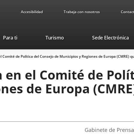
Accesibilidad
Trabaja con nosotros
Contac
Este
En
Para ti
Turismo
Sede Electrónica
enlace
a
se
u
 el Comité de Política del Consejo de Municipios y Regiones de Europa (CMRE) qu
abrirá
ap
en
ex
a en el Comité de Polí
una
ventana
ones de Europa (CMRE)
nueva.
Fuente
Gabinete de Prensa