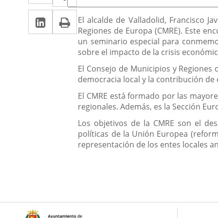
de
a
a
la
LinkedIn
Enlace
Imprimir
una
Descripción
noticia
El alcalde de Valladolid, Francisco J
una
Regiones de Europa (CMRE). Este encu
a
aplicación
aplicación
un seminario especial para conmemora
una
externa.
sobre el impacto de la crisis económi
externa.
aplicación
El Consejo de Municipios y Regiones 
democracia local y la contribución de
externa.
El CMRE está formado por las mayores
regionales. Además, es la Sección Eu
Los objetivos de la CMRE son el desa
políticas de la Unión Europea (reforma
representación de los entes locales an