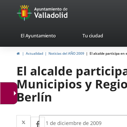
Portal
Saltar al contenido
avaTop
Web
del
Ayuntamiento
valladolid.es
El Ayuntamiento
Tu ciudad
de
Inicio
Actualidad
Noticias del AÑO 2009
El alcalde participa en
Valladolid
El alcalde particip
Municipios y Regi
Berlín
Twitter
Enlace
Facebook
Enlace
Fecha
1 de diciembre de 2009