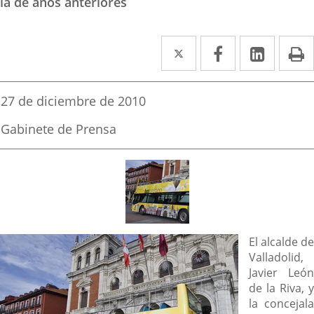
la de años anteriores
Twitter
Enlace
Facebook
Enlace
Linke
Enlace
I
a
a
a
una
una
una
Fecha
27 de diciembre de 2010
de
aplicación
aplicación
aplica
la
Fuente
Gabinete de Prensa
noticia
externa.
externa.
extern
de
la
noticia
Descripción
El alcalde de
Valladolid,
Javier León
de la Riva, y
la concejala