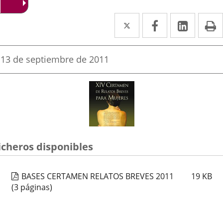
Twitter
Enlace
Facebook
Enlace
Linke
Enlace
I
a
a
a
una
una
una
Fecha
13 de septiembre de 2011
de
aplicación
aplicación
aplica
la
noticia
externa.
externa.
extern
icheros disponibles
BASES CERTAMEN RELATOS BREVES 2011
19
KB
(3 páginas)