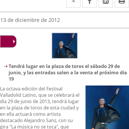
a
a
a
una
una
una
Fecha
13 de diciembre de 2012
de
aplicación
aplicación
aplica
la
noticia
externa.
externa.
extern
Descripción
Tendrá lugar en la plaza de toros el sábado 29 de
junio, y las entradas salen a la venta el próximo día
19
La octava edición del Festival
Valladolid Latino, que se celebrará el
día 29 de junio de 2013, tendrá lugar
en la plaza de toros de esta ciudad y
en ella actuará como artista
destacado Alejandro Sanz, con su
gira "La música no se toca", que