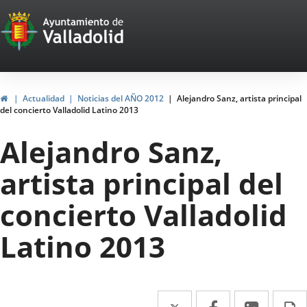
Portal
Saltar al contenido
Web
del
Ayuntamiento
Inicio
Actualidad
Noticias del AÑO 2012
Alejandro Sanz, artista principal
del concierto Valladolid Latino 2013
de
Alejandro Sanz,
Valladolid
artista principal del
concierto Valladolid
Latino 2013
Twitter
Enlace
Facebook
Enlace
Linke
Enlace
I