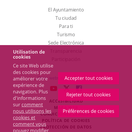
El Ayuntamiento
Tu ciudad
Para ti
Este
Turismo
enlace
Enlace
Sede Electrónica
se
a
Transparencia
Utilisation de
cookies
abrirá
una
Participación
Ce site Web utilise
en
aplicación
des cookies pour
una
externa.
Accepter tout cookies
Otras webs del ayuntamiento
améliorer votre
ventana
expérience de
aderSocial
ENLACE
ENLACE
ENLACE
navigation. Plus
nueva.
Rejeter tout cookies
A
A
A
d'informations
ACCESIBILIDAD
UNA
UNA
UNA
sur
comment
MAPA WEB
APLICACIÓN
APLICACIÓN
APLICACIÓN
nous utilisons les
Préférences de cookies
r
CONDICIONES LEGALES
EXTERNA.
EXTERNA.
EXTERNA.
cookies et
POLÍTICA DE COOKIES
comment vous
PROTECCIÓN DE DATOS
pouvez modifier
Toggl