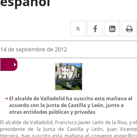
español
Twitter
Enlace
Facebook
Enlace
Linke
Enlace
I
a
a
a
una
una
una
Fecha
14 de septiembre de 2012
de
aplicación
aplicación
aplica
la
noticia
externa.
externa.
extern
Descripción
El alcalde de Valladolid ha suscrito esta mañana el
acuerdo con la Junta de Castilla y León, junto a
otras entidades públicas y privadas
El alcalde de Valladolid, Francisco Javier León de la Riva, y el
presidente de la Junta de Castilla y León, Juan Vicente
Herrera, han suscrito esta mañana el convenio específico