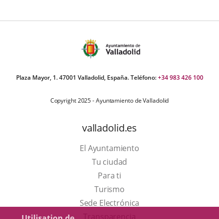
Plaza Mayor, 1. 47001 Valladolid, España. Teléfono:
+34 983 426 100
Copyright 2025 - Ayuntamiento de Valladolid
valladolid.es
El Ayuntamiento
Tu ciudad
Para ti
Este
Turismo
enlace
Enlace
Sede Electrónica
se
a
Transparencia
Utilisation de