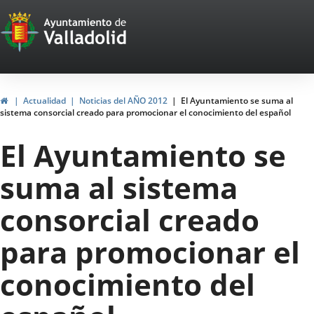
Portal
Saltar al contenido
Web
del
Ayuntamiento
Inicio
Actualidad
Noticias del AÑO 2012
El Ayuntamiento se suma al
sistema consorcial creado para promocionar el conocimiento del español
de
El Ayuntamiento se
Valladolid
suma al sistema
consorcial creado
para promocionar el
conocimiento del