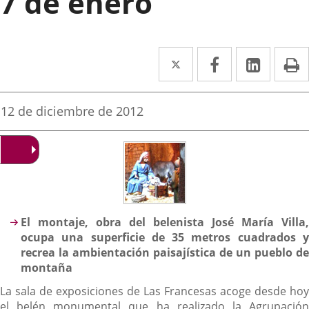
7 de enero
Twitter
Enlace
Facebook
Enlace
Linke
Enlace
I
a
a
a
una
una
una
Fecha
12 de diciembre de 2012
de
aplicación
aplicación
aplica
la
noticia
externa.
externa.
extern
Descripción
El montaje, obra del belenista José María Villa,
ocupa una superficie de 35 metros cuadrados y
recrea la ambientación paisajística de un pueblo de
montaña
La sala de exposiciones de Las Francesas acoge desde hoy
el belén monumental que ha realizado la Agrupación